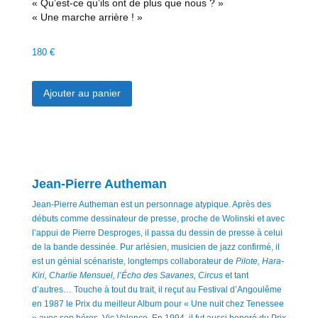
« Qu’est-ce qu’ils ont de plus que nous ? »
« Une marche arrière ! »
180
€
Ajouter au panier
Jean-Pierre Autheman
Jean-Pierre Autheman est un personnage atypique. Après des
débuts comme dessinateur de presse, proche de Wolinski et avec
l’appui de Pierre Desproges, il passa du dessin de presse à celui
de la bande dessinée. Pur arlésien, musicien de jazz confirmé, il
est un génial scénariste, longtemps collaborateur de
Pilote, Hara-
Kiri, Charlie Mensuel, l’Écho des Savanes, Circus
et tant
d’autres… Touche à tout du trait, il reçut au Festival d’Angoulême
en 1987 le Prix du meilleur Album pour « Une nuit chez Tenessee
» avec son héros, Vic Valence. En 1994, il fut aussi honoré du Prix